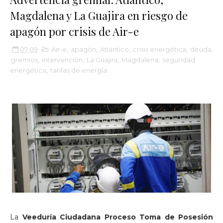
Magdalena y La Guajira en riesgo de
apagón por crisis de Air-e
07:09
Air-e
,
apagón
,
Atlántico
,
crisis energética
,
deuda
,
gremios
,
intervención
,
La Guajira
,
Magdalena
,
seguridad
energética
,
tarifas de energía
La
Veeduría Ciudadana Proceso Toma de Posesión