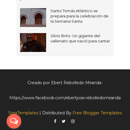
Santo Tomás Atlántico se
prepara para la celebración de
la Semana Santa
Silvio Brito: Un gigante del
vallenato que nació para cantar
Creado por Ebert Rebolledo Miranda-
https://www.facebook.com/ebertjose.rebolledomiranda
SoraTemplates
| Distributed By
Free Blogger Templates