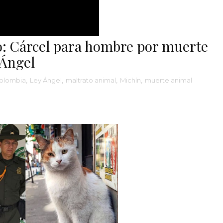
: Cárcel para hombre por muerte
 Ángel
olombia
,
Ley Ángel
,
maltrato animal
,
Michín
,
muerte animal