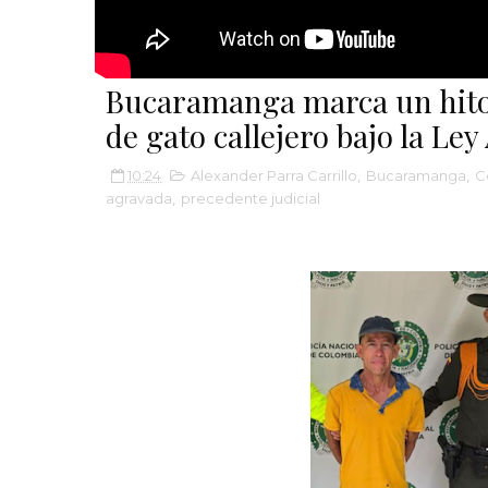
Bucaramanga marca un hito
de gato callejero bajo la Ley
10:24
Alexander Parra Carrillo
,
Bucaramanga
,
C
agravada
,
precedente judicial