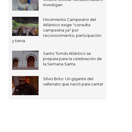
investigan
Movimiento Campesino del
Atlántico exige "consulta
campesina ya" por
reconocimiento, participación
y tierra
Santo Tomás Atlántico se
prepara para la celebración de
la Semana Santa
Silvio Brito: Un gigante del
vallenato que nació para cantar
s
| Distributed By
Free Blogger Templates