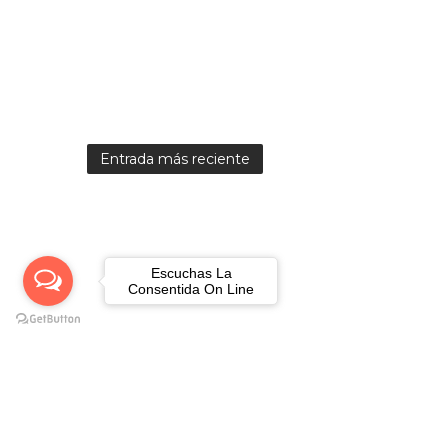
Entrada más reciente
Escuchas La
Consentida On Line
Creado por Ebert Rebolledo Miranda-http