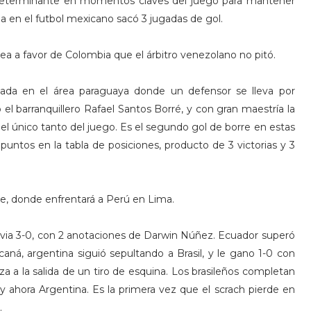
determinante en momentos claves del juego para mantener
a en el futbol mexicano sacó 3 jugadas de gol.
ea a favor de Colombia que el árbitro venezolano no pitó.
gada en el área paraguaya donde un defensor se lleva por
o el barranquillero Rafael Santos Borré, y con gran maestría la
 el único tanto del juego. Es el segundo gol de borre en estas
puntos en la tabla de posiciones, producto de 3 victorias y 3
re, donde enfrentará a Perú en Lima.
ivia 3-0, con 2 anotaciones de Darwin Núñez. Ecuador superó
aná, argentina siguió sepultando a Brasil, y le gano 1-0 con
 a la salida de un tiro de esquina. Los brasileños completan
y ahora Argentina. Es la primera vez que el scrach pierde en
.