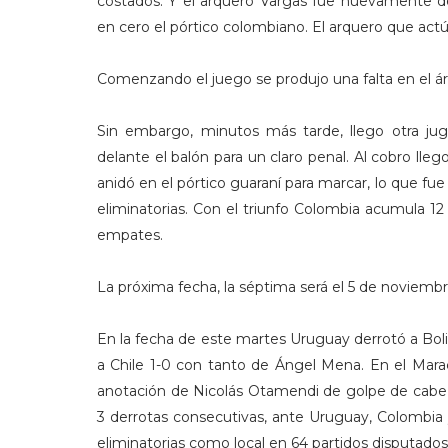
costados. Y el arquero Vargas fue nuevamente 
en cero el pórtico colombiano. El arquero que actú
Comenzando el juego se produjo una falta en el ár
Sin embargo, minutos más tarde, llego otra ju
delante el balón para un claro penal. Al cobro lleg
anidó en el pórtico guaraní para marcar, lo que fue
eliminatorias. Con el triunfo Colombia acumula 12 
empates.
La próxima fecha, la séptima será el 5 de noviemb
En la fecha de este martes Uruguay derrotó a Bol
a Chile 1-0 con tanto de Ángel Mena. En el Marac
anotación de Nicolás Otamendi de golpe de cabeza
3 derrotas consecutivas, ante Uruguay, Colombia 
eliminatorias como local en 64 partidos disputados