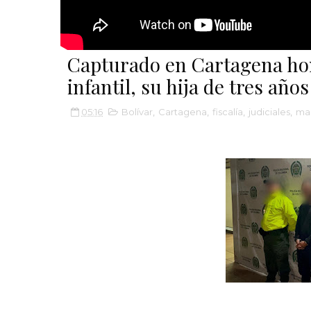
Capturado en Cartagena ho
infantil, su hija de tres años
05:16
Bolívar
,
Cartagena
,
fiscalía
,
judiciales
,
mal