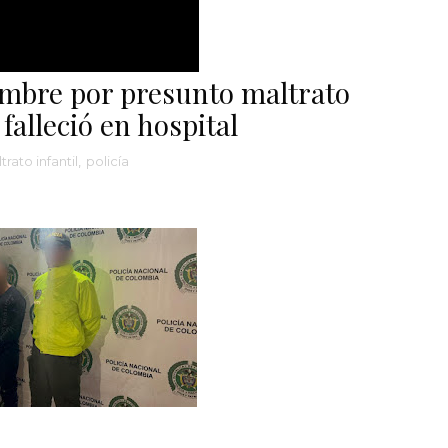
mbre por presunto maltrato
 falleció en hospital
trato infantil
,
policía