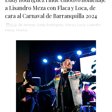
a Lisandro Meza con Flaca y Loca, de
cara al Carnaval de Barranquilla 2024
10:12
Artistas
,
Eddy Rodriguez
,
Flaca y Loca
,
Lisandro
Meza
,
Música