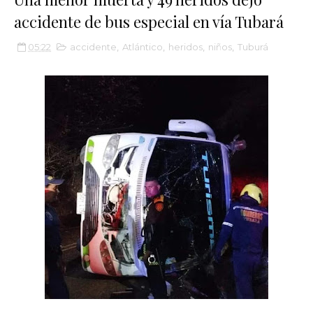
accidente de bus especial en vía Tubará
05:22
accidente
,
Atlántico
,
heridos
,
niños
,
Tuburá