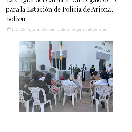
para la Estación de Policía de Arjona,
Bolívar
11:19
Arjona
,
Bolivar
,
policia
,
virgen del Carmen