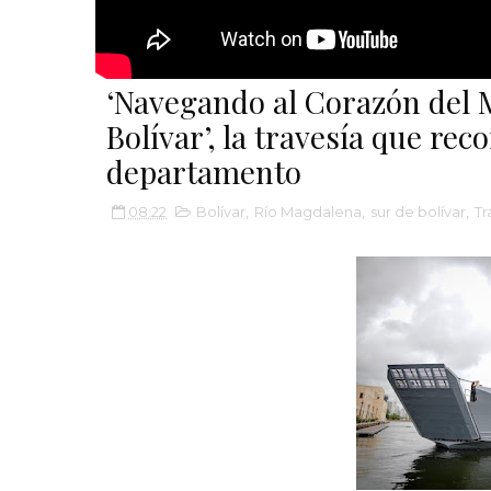
‘Navegando al Corazón del
Bolívar’, la travesía que re
departamento
08:22
Bolívar
,
Río Magdalena
,
sur de bolívar
,
Tr