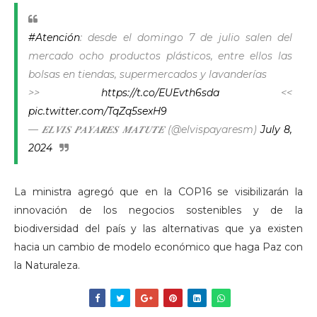
#Atención
: desde el domingo 7 de julio salen del
mercado ocho productos plásticos, entre ellos las
bolsas en tiendas, supermercados y lavanderías
>>
https://t.co/EUEvth6sda
<<
pic.twitter.com/TqZq5sexH9
— 𝑬𝑳𝑽𝑰𝑺 𝑷𝑨𝒀𝑨𝑹𝑬𝑺 𝑴𝑨𝑻𝑼𝑻𝑬 (@elvispayaresm)
July 8,
2024
La ministra agregó que en la COP16 se visibilizarán la
innovación de los negocios sostenibles y de la
biodiversidad del país y las alternativas que ya existen
hacia un cambio de modelo económico que haga Paz con
la Naturaleza.