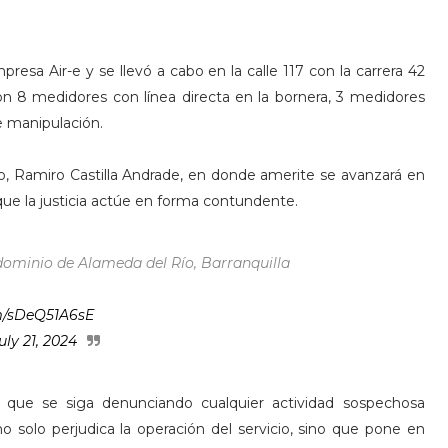
resa Air-e y se llevó a cabo en la calle 117 con la carrera 42
n 8 medidores con línea directa en la bornera, 3 medidores
e manipulación.
co, Ramiro Castilla Andrade, en donde amerite se avanzará en
que la justicia actúe en forma contundente.
dominio de Alameda del Río, Barranquilla
om/sDeQ51A6sE
uly 21, 2024
 que se siga denunciando cualquier actividad sospechosa
o solo perjudica la operación del servicio, sino que pone en