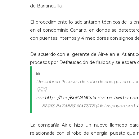
de Barranquilla.
El procedimiento lo adelantaron técnicos de la emp
en el condominio Canario, en donde se detectaro
con puentes internos y 4 medidores con signos d
De acuerdo con el gerente de Air-e en el Atlánti
procesos por Defraudación de fluidos y se espera 
Descubren 15 casos de robo de energía en con
👇👇👇
>>>
https://t.co/6qY7ANCvkr
<<<
pic.twitter.c
— 𝑬𝑳𝑽𝑰𝑺 𝑷𝑨𝒀𝑨𝑹𝑬𝑺 𝑴𝑨𝑻𝑼𝑻𝑬 (@elvispayaresm)
J
La compañía Air-e hizo un nuevo llamado para
relacionada con el robo de energía, puesto que n