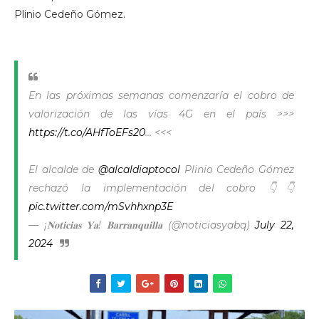
Plinio Cedeño Gómez.
En las próximas semanas comenzaría el cobro de
valorización de las vías 4G en el país >>>
https://t.co/AHfToEFs20
… <<<
El alcalde de
@alcaldiaptocol
Plinio Cedeño Gómez
rechazó la implementación del cobro 👇👇
pic.twitter.com/mSvhhxnp3E
— ¡𝐍𝐨𝐭𝐢𝐜𝐢𝐚𝐬 𝐘𝐚! 𝐁𝐚𝐫𝐫𝐚𝐧𝐪𝐮𝐢𝐥𝐥𝐚 (@noticiasyabq)
July 22,
2024