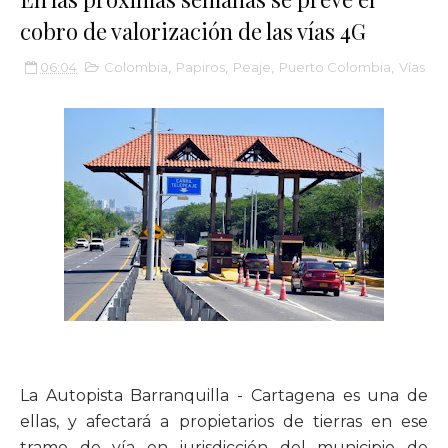
cobro de valorización de las vías 4G
06:04
Colombia
,
Papiros
,
Peaje
,
Puerto Colombia
,
Vías
La Autopista Barranquilla - Cartagena es una de
ellas, y afectará a propietarios de tierras en ese
tramo de vía en jurisdicción del municipio de