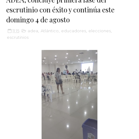
escrutinio con éxito y continúa este
domingo 4 de agosto
11:15
adea
,
Atlántico
,
educadores
,
elecciones
,
escrutinios