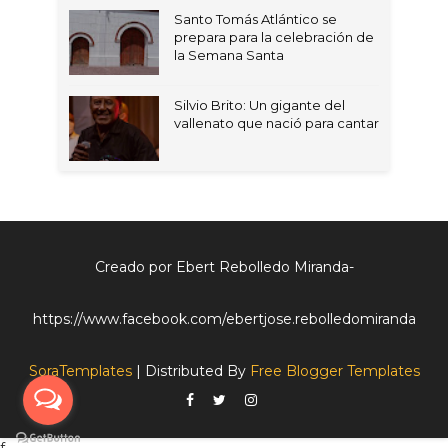
Santo Tomás Atlántico se
prepara para la celebración de
la Semana Santa
Silvio Brito: Un gigante del
vallenato que nació para cantar
Creado por Ebert Rebolledo Miranda-
https://www.facebook.com/ebertjose.rebolledomiranda
SoraTemplates
| Distributed By
Free Blogger Templates