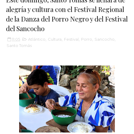
alegría y cultura con el Festival Regional
de la Danza del Porro Negro y del Festival
del Sancocho
11:05
Atlántico
,
Cultura
,
Festival
,
Porro
,
Sancocho
,
Santo Tomás