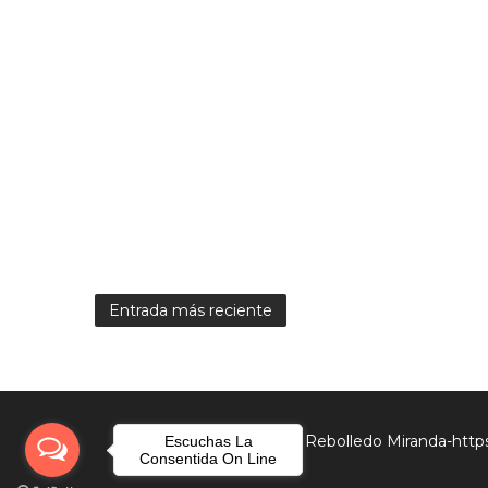
Entrada más reciente
Creado por Ebert Rebolledo Miranda-http
Escuchas La
Consentida On Line