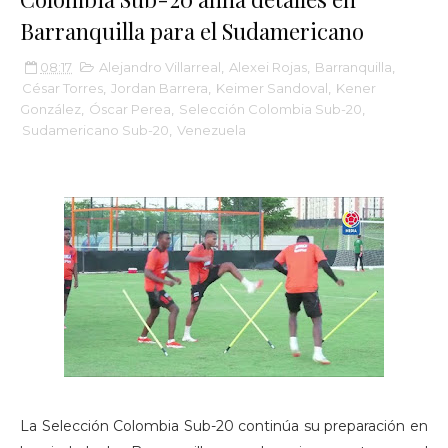
Barranquilla para el Sudamericano
08:17
Alejandro Villarreal
,
Alexei Rojas
,
Barranquilla
,
César Torres
,
Jordan Barrera
,
Keimer Sandoval
,
Kener
González
,
Óscar Perea
,
Selección Colombia Sub-20
,
Sudamericano Sub-20
,
Venezuela
La Selección Colombia Sub-20 continúa su preparación en