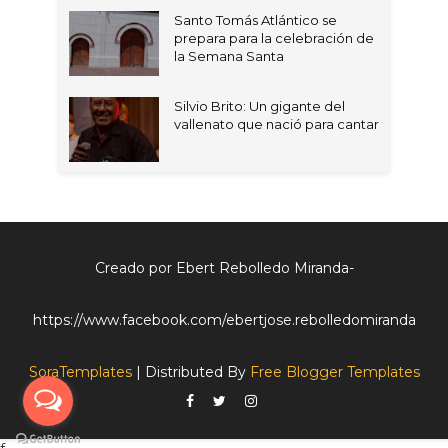
Santo Tomás Atlántico se
prepara para la celebración de
la Semana Santa
Silvio Brito: Un gigante del
vallenato que nació para cantar
Creado por Ebert Rebolledo Miranda-
https://www.facebook.com/ebertjose.rebolledomiranda
SoraTemplates
| Distributed By
Free Blogger Templates