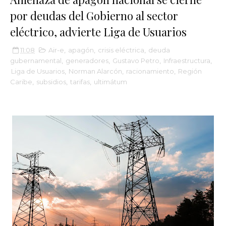
por deudas del Gobierno al sector
eléctrico, advierte Liga de Usuarios
11:08
Air-e
,
apagón
,
crisis eléctrica
,
deuda
gubernamental
,
generadores
,
Gustavo Petro
,
Infraestructura
,
Liga de Usuarios
,
Norman Alarcón
,
racionamiento
,
Región
Caribe
,
subsidios
,
tarifas
,
ultimátum