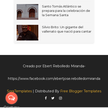
Santo Tomás Atlántico se
prepara para la celebración de
la Semana Santa
Silvio Brito: Un gigante del
vallenato que nació para cantar
Creado por Ebert Rebolledo Miranda-
https://www.facebook.com/ebertjose.rebolledomiranda
SoraTemplates
| Distributed By
Free Blogger Templates