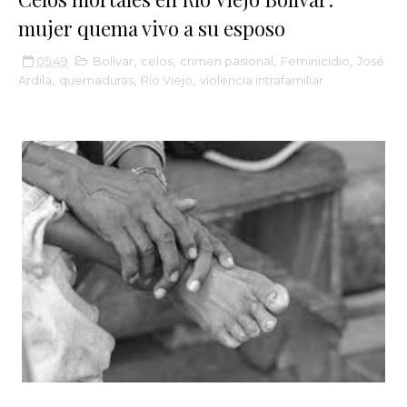
mujer quema vivo a su esposo
05:49
Bolívar
,
celos
,
crimen pasional
,
Feminicidio
,
José
Ardila
,
quemaduras
,
Río Viejo
,
violencia intrafamiliar