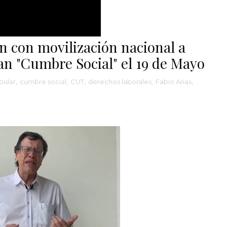
n con movilización nacional a
an "Cumbre Social" el 19 de Mayo
pular
,
cumbre social
,
CUT
,
derechos laborales
,
Fabio Arias
,