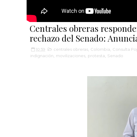
Centrales obreras responde
rechazo del Senado: Anunci
10:59
centrales obreras
,
Colombia
,
Consulta Po
indignación
,
movilizaciones
,
protesta
,
Senado