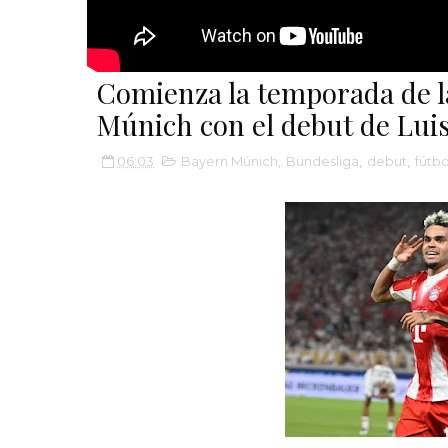
Comienza la temporada de l
Múnich con el debut de Luis
06:03
Bayern Múnich
,
Bundesliga
,
debut
,
fútb