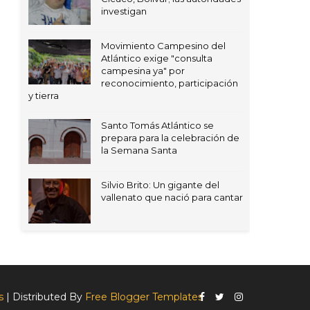
investigan
Movimiento Campesino del
Atlántico exige "consulta
campesina ya" por
reconocimiento, participación
y tierra
Santo Tomás Atlántico se
prepara para la celebración de
la Semana Santa
Silvio Brito: Un gigante del
vallenato que nació para cantar
s
| Distributed By
Free Blogger Templates