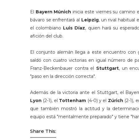
El
Bayern Múnich
inicia este viernes su camino 
bávaro se enfrentará al
Leipzig
, un rival habitua
el colombiano
Luis Díaz
, quien hará su esperad
afición del club.
El conjunto alemán llega a este encuentro con 
saldó con cuatro victorias en igual número de pa
Franz-Beckenbauer contra el
Stuttgart
, un enc
"paso en la dirección correcta".
Además de la victoria ante el Stuttgart, el Baye
Lyon
(2-1), el
Tottenham
(4-0) y el
Zúrich
(2-1), 
que también mostró la actitud y la determina
equipo está "mentalmente preparado" y tiene "ham
Share This: