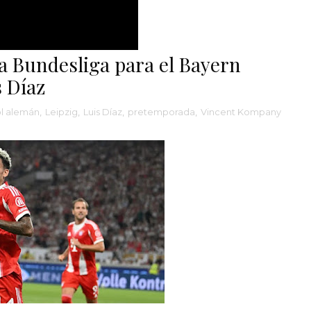
a Bundesliga para el Bayern
 Díaz
ol alemán
,
Leipzig
,
Luis Díaz
,
pretemporada
,
Vincent Kompany