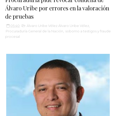
Álvaro Uribe por errores en la valoración
de pruebas
05:40
Álvaro Uribe Vélez Álvaro Uribe Vélez
,
Procuraduría General de la Nación
,
soborno a testigos y fraude
procesal