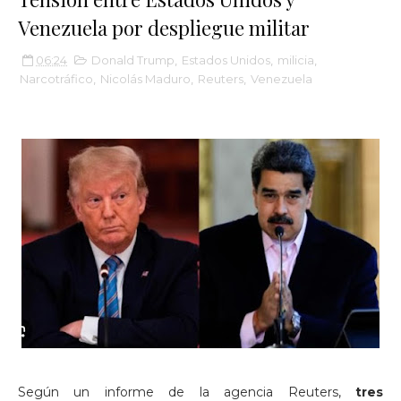
Venezuela por despliegue militar
06:24
Donald Trump
,
Estados Unidos
,
milicia
,
Narcotráfico
,
Nicolás Maduro
,
Reuters
,
Venezuela
Según un informe de la agencia Reuters,
tres