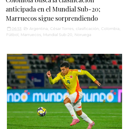
anticipada en el Mundial Sub-20;
Marruecos sigue sorprendiendo
06:53
Argentina
,
César Torres
,
clasificación
,
Colombia
,
Fútbol
,
Marruecos
,
Mundial Sub-20
,
Noruega