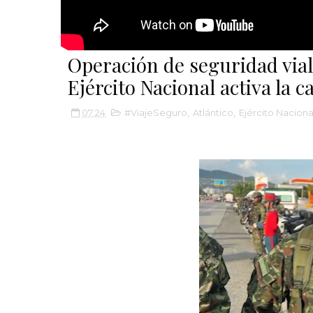
Operación de seguridad vial
Ejército Nacional activa la
07:24
#ViajeSeguro
,
Atlántico
,
Ejército Naciona