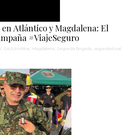
 en Atlántico y Magdalena: El
 campaña #ViajeSeguro
l
,
GAULA Militar
,
Magdalena
,
Segunda Brigada
,
seguridad vial