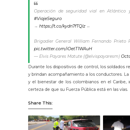
Operación de seguridad vial en Atlántico 
#ViajeSeguro
→
https://t.co/kydn7fTQIz
←
Brigadier General William Fernando Prieto
pic.twitter.com/iOetT1WAuH
— Elvis Payares Matute (@elvispayaresm)
Octo
Durante los dispositivos de control, los soldados
y brindan acompañamiento a los conductores. La
y el bienestar de los colombianos en el Caribe, in
certeza de que su Fuerza Pública está en las vías.
Share This: