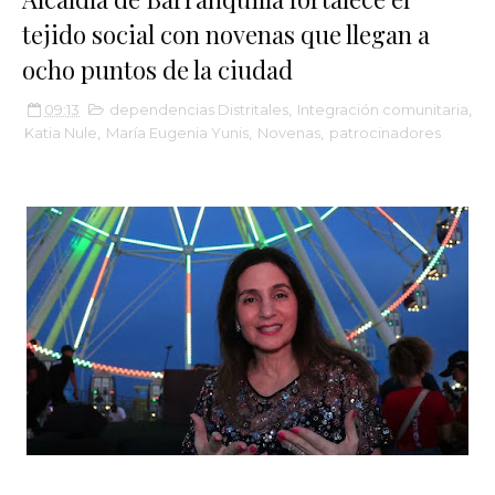
tejido social con novenas que llegan a
ocho puntos de la ciudad
09:13
dependencias Distritales
,
Integración comunitaria
,
Katia Nule
,
María Eugenia Yunis
,
Novenas
,
patrocinadores