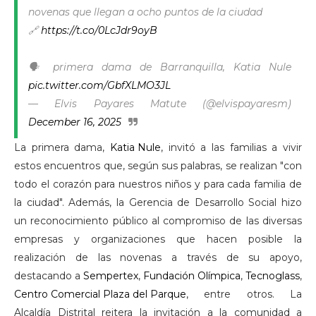
novenas que llegan a ocho puntos de la ciudad
🔗
https://t.co/0LcJdr9oyB
🗣️ primera dama de Barranquilla, Katia Nule
pic.twitter.com/GbfXLMO3JL
— Elvis Payares Matute (@elvispayaresm)
December 16, 2025
La primera dama,
Katia Nule
, invitó a las familias a vivir
estos encuentros que, según sus palabras, se realizan "con
todo el corazón para nuestros niños y para cada familia de
la ciudad". Además, la Gerencia de Desarrollo Social hizo
un reconocimiento público al compromiso de las diversas
empresas y organizaciones que hacen posible la
realización de las novenas a través de su apoyo,
destacando a
Sempertex
,
Fundación Olímpica
,
Tecnoglass
,
Centro Comercial Plaza del Parque
, entre otros. La
Alcaldía Distrital reitera la invitación a la comunidad a