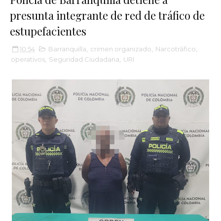
presunta integrante de red de tráfico de
estupefacientes
10:54
Barranquilla
,
crimen organizado
,
Narcotráfico
,
operativos
,
Seguridad Ciudadana
,
URI