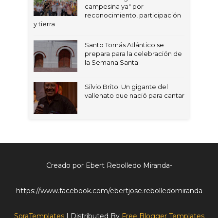
campesina ya" por
reconocimiento, participación
y tierra
Santo Tomás Atlántico se
prepara para la celebración de
la Semana Santa
Silvio Brito: Un gigante del
vallenato que nació para cantar
Creado por Ebert Rebolledo Miranda-
https://www.facebook.com/ebertjose.rebolledomiranda
SoraTemplates
| Distributed By
Free Blogger Templates