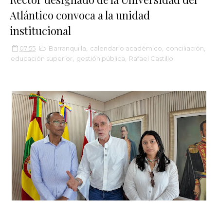
Atlántico convoca a la unidad
institucional
07:55
Barranquilla
,
calendario académico
,
conciliación
,
educación superior
,
gestión pública
,
Rafael Castillo