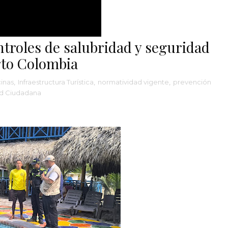
ntroles de salubridad y seguridad
rto Colombia
cinas
,
Infraestructura Turística
,
normatividad vigente
,
prevención
d Ciudadana