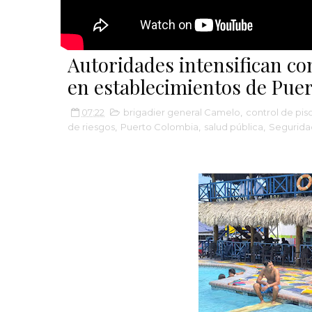
Autoridades intensifican co
en establecimientos de Pue
07:22
brigadier general Camelo
,
control de pis
de riesgos
,
Puerto Colombia
,
salud pública
,
Segurida