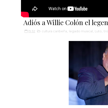
Adiós a Willie Colón el lege
15:32
cultura caribeña
,
legado musical
,
Luto
,
tr