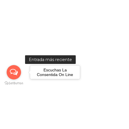
Entrada más reciente
Escuchas La
Consentida On Line
Creado por Ebert Rebolledo Miranda-http