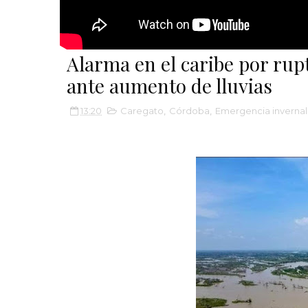
Alarma en el caribe por rup
ante aumento de lluvias
13:20
Caregato
,
Córdoba
,
Emergencia invernal