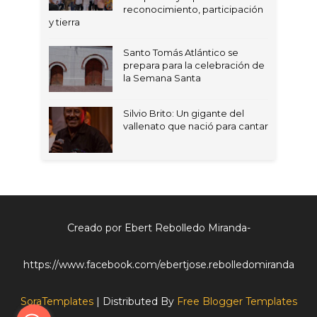
reconocimiento, participación
y tierra
Santo Tomás Atlántico se
prepara para la celebración de
la Semana Santa
Silvio Brito: Un gigante del
vallenato que nació para cantar
Creado por Ebert Rebolledo Miranda-
https://www.facebook.com/ebertjose.rebolledomiranda
SoraTemplates
| Distributed By
Free Blogger Templates