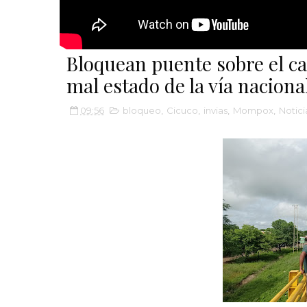
Bloquean puente sobre el ca
mal estado de la vía naciona
09:56
bloqueo
,
Cicuco
,
invias
,
Mompox
,
Notici