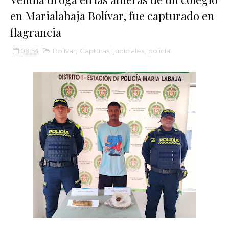
en Marialabaja Bolívar, fue capturado en
flagrancia
08:54
Bolívar
,
Capturas
,
judiciales
,
policia