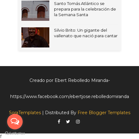
Santo Tomás Atlántico se
prepara para la celebración de
la Semana Santa
Silvio Brito: Un gigante del
vallenato que nació para cantar
Creado por Ebert Rebolledo Miranda-
https://www.facebook.com/ebertjose.rebolledomiranda
SoraTemplates
| Distributed By
Free Blogger Templates
f