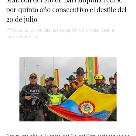
por quinto año consecutivo el desfile del
20 de julio
05:42
20 de julio
,
Barranquilla
,
Colombia
,
desfile
,
independencia