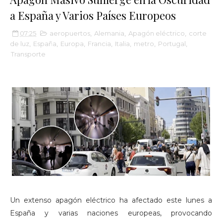
a España y Varios Países Europeos
07:25
aeropuertos
,
Alemania
,
Apagón eléctrico
,
corte
de luz
,
España
,
Europa
,
Francia
,
Italia
,
metro
,
Portugal
,
Transporte
Un extenso apagón eléctrico ha afectado este lunes a
España y varias naciones europeas, provocando