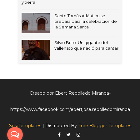
y tierra
Santo Tomás Atlántico se
prepara para la celebración de
la Semana Santa
Silvio Brito: Un gigante del
vallenato que nació para cantar
Creado por Ebert Rebolledo Miranda-
https://www.facebook.com/ebertjose.rebolledomiranda
SoraTemplates
| Distributed By
Free Blogger Templates