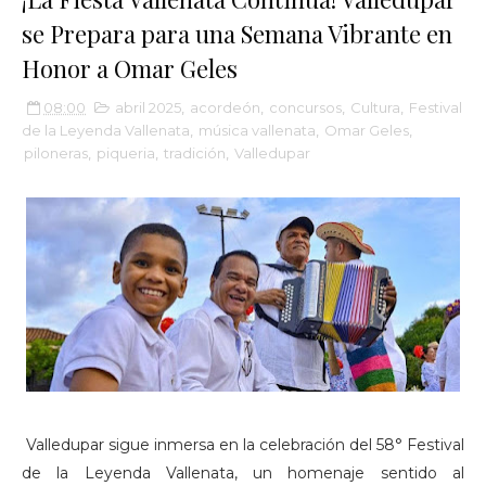
se Prepara para una Semana Vibrante en
Honor a Omar Geles
08:00
abril 2025
,
acordeón
,
concursos
,
Cultura
,
Festival
de la Leyenda Vallenata
,
música vallenata
,
Omar Geles
,
piloneras
,
piqueria
,
tradición
,
Valledupar
Valledupar sigue inmersa en la celebración del 58° Festival
de la Leyenda Vallenata, un homenaje sentido al