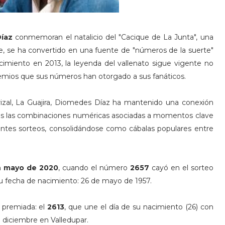
íaz
conmemoran el natalicio del "Cacique de La Junta", una
te, se ha convertido en una fuente de "números de la suerte"
ecimiento en 2013, la leyenda del vallenato sigue vigente no
premios que sus números han otorgado a sus fanáticos.
zal, La Guajira, Diomedes Díaz ha mantenido una conexión
rias las combinaciones numéricas asociadas a momentos clave
entes sorteos, consolidándose como cábalas populares entre
n
mayo de 2020
, cuando el número
2657
cayó en el sorteo
 fecha de nacimiento: 26 de mayo de 1957.
ó premiada: el
2613
, que une el día de su nacimiento (26) con
e diciembre en Valledupar.