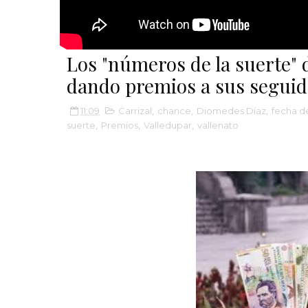
Los "números de la suerte"
dando premios a sus seguid
11:09
Carrizal
,
chance
,
Diomedes Díaz
,
fecha d
suerte
,
Premios
,
Valledupar
,
vallenato