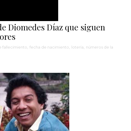
 de Diomedes Díaz que siguen
ores
e fallecimiento
,
fecha de nacimiento
,
lotería
,
números de la