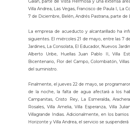
Galán, parte de Vista Hermosa y una extensa áre
Villa Andrea, Las Vegas, Francisco de Paula I, La Co
7 de Diciembre, Belén, Andrés Pastrana, parte de L
La empresa de acueducto y alcantarillado ha inf
siguientes. El miércoles 21 de mayo, entre las 7 de
Jardines, La Consolata, El Educador, Nuevos Jardines,
Alberto Uribe, Huellas Juan Pablo II, Villa Est
Bicentenario, Flor del Campo, Colombiatón, Villa
del suministro.
Finalmente, el jueves 22 de mayo, se programaron
de la noche, la falta de agua afectará a los h
Campanitas, Cristo Rey, La Esmeralda, Arachera
Rosales, Villa Amelia, Villa Esperanza, Villa Ju
Villagrande Indias. Adicionalmente, en los barrios
Horizonte y Villa Andrea, el servicio se suspender