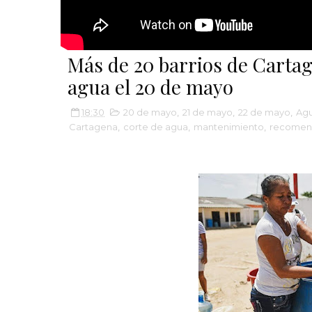
Más de 20 barrios de Carta
agua el 20 de mayo
18:30
20 de mayo
,
21 de mayo
,
22 de mayo
,
Agu
Cartagena
,
corte de agua
,
mantenimiento
,
recomen