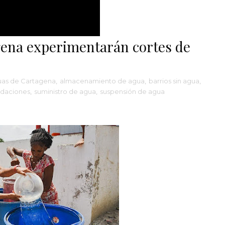
gena experimentarán cortes de
as de Cartagena
,
almacenamiento de agua
,
barrios sin agua
,
daciones
,
suministro de agua
,
suspensión de agua