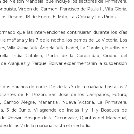
a de Nelson Mandela, que incluye los sectores de Primavera,
nquista, Virgen del Carmen, Francisco de Paula II, Villa Gloria,
os Deseos, 18 de Enero, El Millo, Las Colina y Los Pinos.
ormado que las intervenciones continuarán durante los días
 la mañana y las 7 de la noche, los barrios de La Victoria, Los
 Villa Rubia, Villa Ángela, Villa Isabel, La Carolina, Huellas de
rella, India Catalina, Portal de la Cordialidad, Ciudad del
s de Aranjuez y Parque Bolívar experimentarán la suspensión
 dos horarios de corte. Desde las 7 de la mañana hasta las 7
abitantes de El Pozón, San José de los Campanos, Futuro,
, Campo Alegre, Manantial, Nueva Victoria, La Primavera,
liana, 3 de Junio, Villagrande de Indias I y II y Bosques de
 de Revivir, Bosque de la Circunvalar, Quintas del Manantial,
á desde las 7 de la mañana hasta el mediodía.