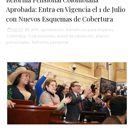
Aprobada: Entra en Vigencia el 1 de Julio
con Nuevos Esquemas de Cobertura
06:07
AFP
,
aprobación
,
beneficios para mujeres
,
Colombia
,
Colpensiones
,
edad de jubilación
,
pilares
pensionales
,
Reforma pensional