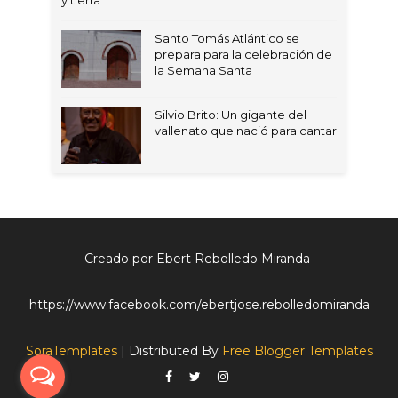
y tierra
Santo Tomás Atlántico se
prepara para la celebración de
la Semana Santa
Silvio Brito: Un gigante del
vallenato que nació para cantar
Creado por Ebert Rebolledo Miranda-
https://www.facebook.com/ebertjose.rebolledomiranda
SoraTemplates
| Distributed By
Free Blogger Templates