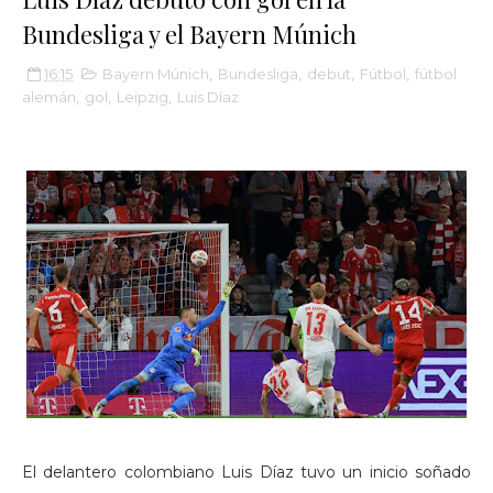
Bundesliga y el Bayern Múnich
16:15
Bayern Múnich
,
Bundesliga
,
debut
,
Fútbol
,
fútbol
alemán
,
gol
,
Leipzig
,
Luis Díaz
El delantero colombiano Luis Díaz tuvo un inicio soñado