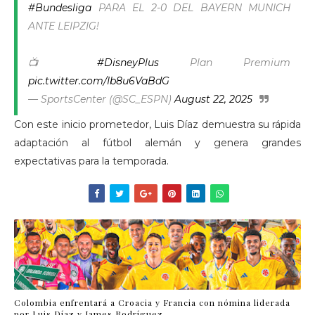
#Bundesliga
PARA EL 2-0 DEL BAYERN MUNICH
ANTE LEIPZIG!
📺
#DisneyPlus
Plan Premium
pic.twitter.com/Ib8u6VaBdG
— SportsCenter (@SC_ESPN)
August 22, 2025
Con este inicio prometedor, Luis Díaz demuestra su rápida
adaptación al fútbol alemán y genera grandes
expectativas para la temporada.
Colombia enfrentará a Croacia y Francia con nómina liderada
por Luis Díaz y James Rodríguez