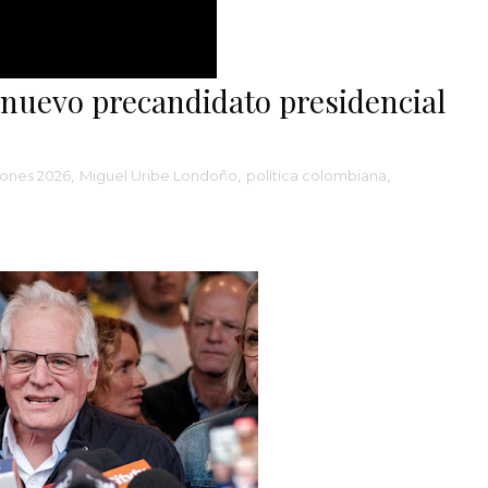
 nuevo precandidato presidencial
iones 2026
,
Miguel Uribe Londoño
,
política colombiana
,