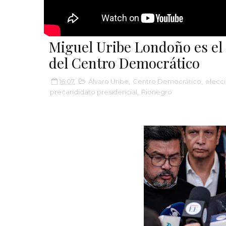
Miguel Uribe Londoño es el
del Centro Democrático
16:07
Álvaro Uribe
,
Centro Democrático
,
elecc
precandidato presidencial
,
Rionegro