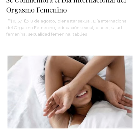
Orgasmo Femenino
10:57
8 de agosto
,
bienestar sexual
,
Día Internacional
del Orgasmo Femenino
,
educación sexual
,
placer
,
salud
femenina
,
sexualidad femenina
,
tabúes