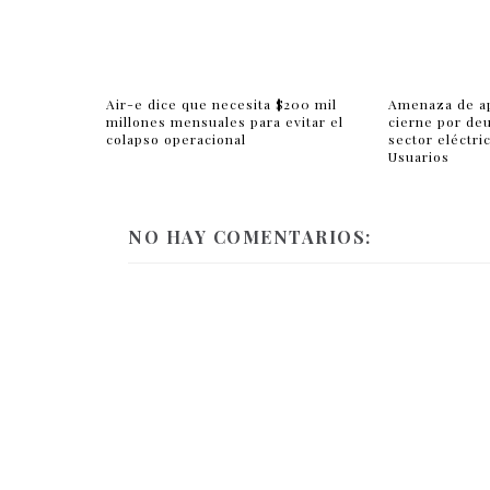
Air-e dice que necesita $200 mil
Amenaza de ap
millones mensuales para evitar el
cierne por de
colapso operacional
sector eléctri
Usuarios
NO HAY COMENTARIOS: