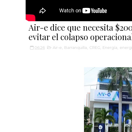
Air-e dice que necesita $20
evitar el colapso operaciona
06:26
Air-e
,
Barranquilla
,
CREG
,
Energía
,
energí