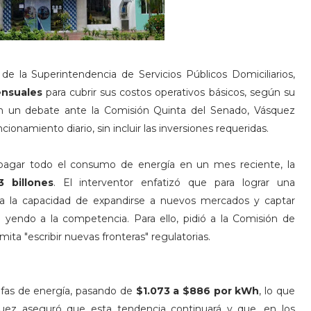
 de la Superintendencia de Servicios Públicos Domiciliarios,
ensuales
para cubrir sus costos operativos básicos, según su
n un debate ante la Comisión Quinta del Senado, Vásquez
ionamiento diario, sin incluir las inversiones requeridas.
 pagar todo el consumo de energía en un mes reciente, la
.3 billones
. El interventor enfatizó que para lograr una
ita la capacidad de expandirse a nuevos mercados y captar
yendo a la competencia. Para ello, pidió a la Comisión de
ta "escribir nuevas fronteras" regulatorias.
rifas de energía, pasando de
$1.073 a $886 por kWh
, lo que
quez aseguró que esta tendencia continuará y que, en los