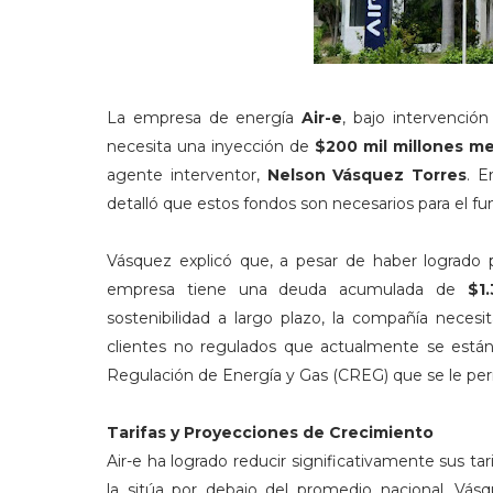
La empresa de energía
Air-e
, bajo intervención
necesita una inyección de
$200 mil millones m
agente interventor,
Nelson Vásquez Torres
. E
detalló que estos fondos son necesarios para el func
Vásquez explicó que, a pesar de haber logrado
empresa tiene una deuda acumulada de
$1
sostenibilidad a largo plazo, la compañía neces
clientes no regulados que actualmente se están 
Regulación de Energía y Gas (CREG) que se le permi
Tarifas y Proyecciones de Crecimiento
Air-e ha logrado reducir significativamente sus ta
la sitúa por debajo del promedio nacional. Vás