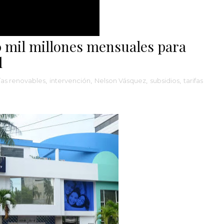
0 mil millones mensuales para
l
as renovables
,
intervención
,
Nelson Vásquez
,
subsidios
,
tarifas