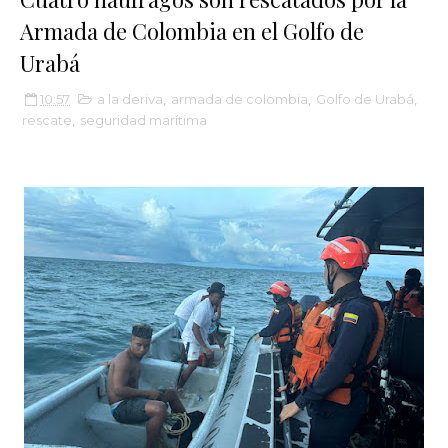
Armada de Colombia en el Golfo de
Urabá
10:57
a la deriva
,
armada de colombia
,
Golfo de Urabá
,
rescate
,
seguridad marítima