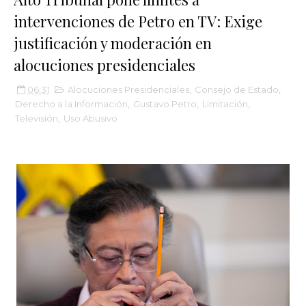
intervenciones de Petro en TV: Exige
justificación y moderación en
alocuciones presidenciales
06:31
Alocuciones Presidenciales
,
Consejo de Estado
,
Derecho a la Información
,
Gustavo Petro
,
Limitación
,
Televisión
,
Uso Abusivo