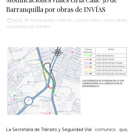
Barranquilla por obras de INVÍAS
06:53
Barranquilla
,
Calle 30
,
Cierres Viales
,
Invías
,
obras
,
seguridad vial
,
tránsito
La Secretaría de Tránsito y Seguridad Vial
comunicó que,