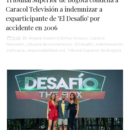
Caracol Televisión a indemnizar a
exparticipante de 'El Desafío' por
accidente en 2006
10:59
Ángela Gisela Ordóñez Vinasco
,
Caracol
Televisión
,
cláusula de exoneración
,
El Desafío
,
indemnización
,
ineficacia
,
responsabilidad civil
,
Tribunal Superior de Bogotá