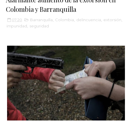
Colombia y Barranquilla
07:20
Barranquilla
,
Colombia
,
delincuencia
,
extorsión
,
impunidad
,
seguridad