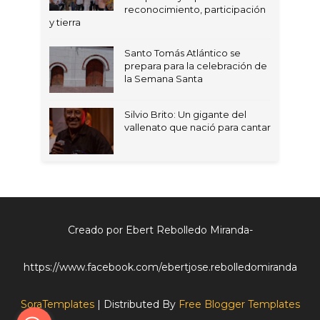
reconocimiento, participación
y tierra
Santo Tomás Atlántico se
prepara para la celebración de
la Semana Santa
Silvio Brito: Un gigante del
vallenato que nació para cantar
Creado por Ebert Rebolledo Miranda-
https://www.facebook.com/ebertjose.rebolledomiranda
SoraTemplates
| Distributed By
Free Blogger Templates